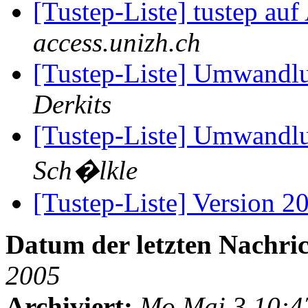
[Tustep-Liste] tustep au
access.unizh.ch
[Tustep-Liste] Umwandl
Derkits
[Tustep-Liste] Umwandl
Sch�lkle
[Tustep-Liste] Version 
Datum der letzten Nachric
2005
Archiviert:
Mo Mai 3 10:4